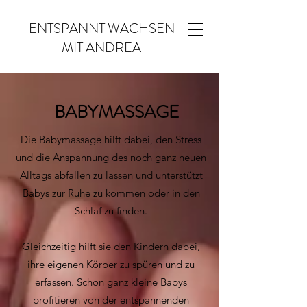
ENTSPANNT WACHSEN
MIT ANDREA
BABYMASSAGE
Die Babymassage hilft dabei, den Stress
und die Anspannung des noch ganz neuen
Alltags abfallen zu lassen und unterstützt
Babys zur Ruhe zu kommen oder in den
Schlaf zu finden.
Gleichzeitig hilft sie den Kindern dabei,
ihre eigenen Körper zu spüren und zu
erfassen. Schon ganz kleine Babys
profitieren von der entspannenden