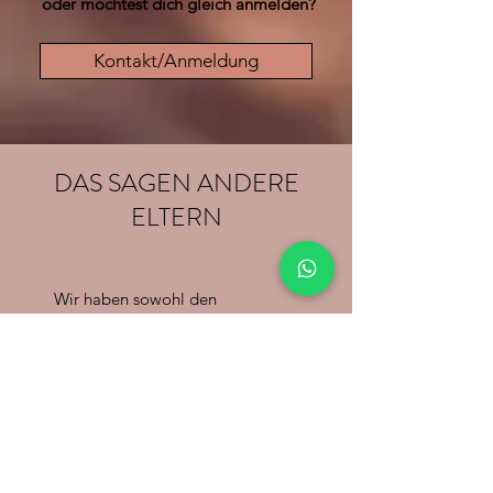
oder möchtest dich gleich anmelden?
Kontakt/Anmeldung
DAS SAGEN ANDERE
ELTERN
Wir haben sowohl den
Babymassage-, als auch den
Pekip-Kurs bei Andrea besucht
und waren einfach begeistert.
Andrea geht ganz liebevoll und
individuell auf die Bedürfnisse
von Baby und Mama ein, sodass