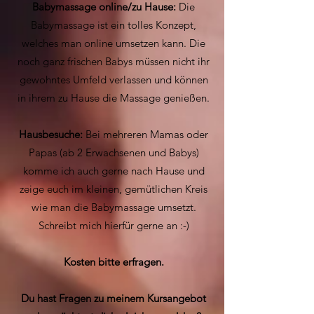
Babymassage online/zu Hause:
Die
Babymassage ist ein tolles Konzept,
welches man online umsetzen kann. Die
noch ganz frischen Babys müssen nicht ihr
gewohntes Umfeld verlassen und können
in ihrem zu Hause die Massage genießen.
Hausbesuche:
Bei mehreren Mamas oder
Papas (ab 2 Erwachsenen und Babys)
komme ich auch gerne nach Hause und
zeige euch im kleinen, gemütlichen Kreis
wie man die Babymassage umsetzt.
Schreibt mich hierfür gerne an :-)
Kosten bitte erfragen.
Du hast Fragen zu meinem Kursangebot