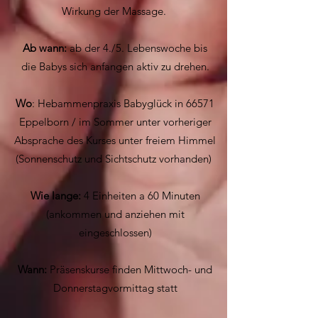
Wirkung der Massage.
Ab wann:
ab der 4./5. Lebenswoche bis
die Babys sich anfangen aktiv zu drehen.
Wo
: Hebammenpraxis Babyglück in 66571
Eppelborn / im Sommer unter vorheriger
Absprache des Kurses unter freiem Himmel
(Sonnenschutz und Sichtschutz vorhanden)
Wie lange:
4 Einheiten a 60 Minuten
(ankommen und anziehen mit
eingeschlossen)
Wann:
Präsenskurse finden Mittwoch- und
Donnerstagvormittag statt